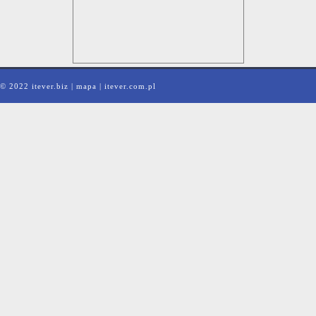
© 2022 itever.biz |
mapa
|
itever.com.pl