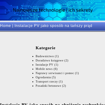
Home
|
Instalacje PV jako sposób na tańszy prąd
Kategorie
Budownictwo
(1)
Doradztwo księgowe
(2)
Instalacje PV
(1)
Mobile news
(6)
Naprawy serwisanci i pomoc
(1)
Ogrodzenia
(5)
Transport rzeczy
(1)
Posadzki betonowe
(2)
Instalacje PV jako sposób na obniżenie rachunków